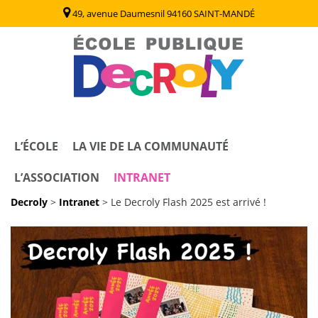
49, avenue Daumesnil 94160 SAINT-MANDÉ
Decroly
Ecole Publique / Collège Decroly Saint Mandé (94)
L’ÉCOLE
LA VIE DE LA COMMUNAUTÉ
L’ASSOCIATION
INTRANET
Decroly
>
Intranet
>
Le Decroly Flash 2025 est arrivé !