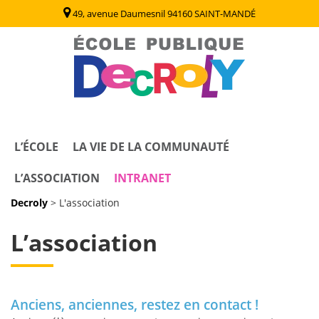
49, avenue Daumesnil 94160 SAINT-MANDÉ
Decroly
Ecole Publique / Collège Decroly Saint Mandé (94)
L’ÉCOLE
LA VIE DE LA COMMUNAUTÉ
L’ASSOCIATION
INTRANET
Decroly
>
L'association
L’association
Anciens, anciennes, restez en contact !