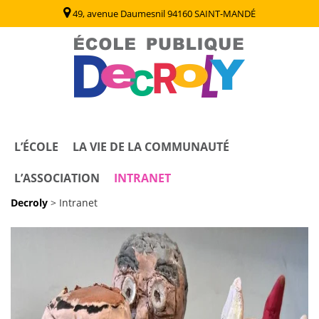
49, avenue Daumesnil 94160 SAINT-MANDÉ
Decroly
Ecole Publique / Collège Decroly Saint Mandé (94)
L’ÉCOLE
LA VIE DE LA COMMUNAUTÉ
L’ASSOCIATION
INTRANET
Decroly
>
Intranet