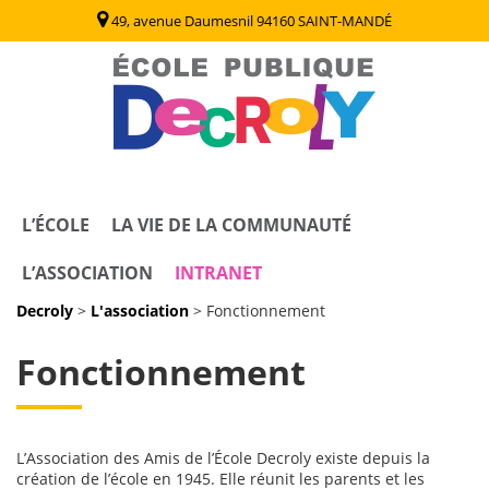
49, avenue Daumesnil 94160 SAINT-MANDÉ
Decroly
Ecole Publique / Collège Decroly Saint Mandé (94)
L’ÉCOLE
LA VIE DE LA COMMUNAUTÉ
L’ASSOCIATION
INTRANET
Decroly
>
L'association
>
Fonctionnement
Fonctionnement
L’Association des Amis de l’École Decroly existe depuis la
création de l’école en 1945. Elle réunit les parents et les