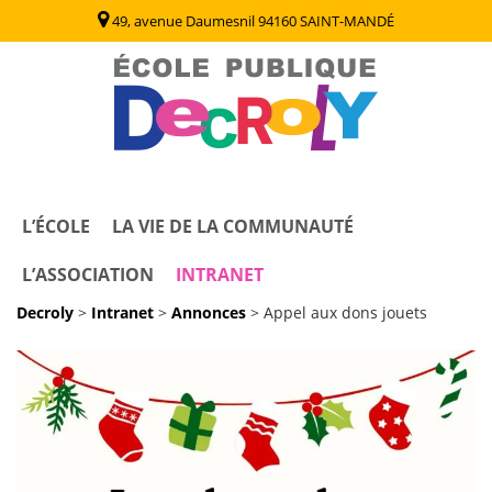
49, avenue Daumesnil 94160 SAINT-MANDÉ
Decroly
Ecole Publique / Collège Decroly Saint Mandé (94)
L’ÉCOLE
LA VIE DE LA COMMUNAUTÉ
L’ASSOCIATION
INTRANET
Decroly
>
Intranet
>
Annonces
>
Appel aux dons jouets