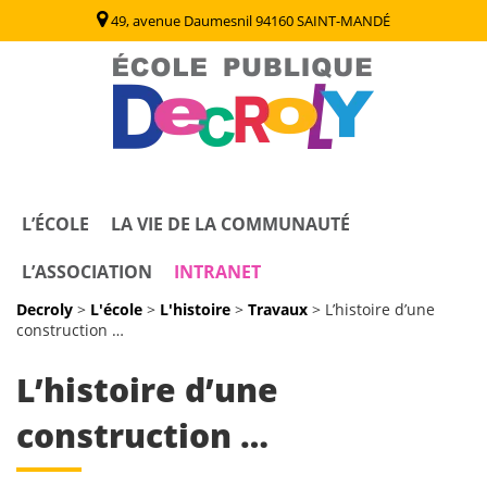
49, avenue Daumesnil 94160 SAINT-MANDÉ
Decroly
Ecole Publique / Collège Decroly Saint Mandé (94)
L’ÉCOLE
LA VIE DE LA COMMUNAUTÉ
L’ASSOCIATION
INTRANET
Decroly
>
L'école
>
L'histoire
>
Travaux
>
L’histoire d’une
construction …
L’histoire d’une
construction …