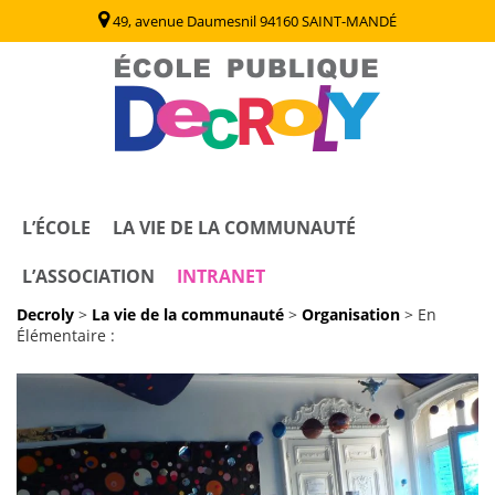
49, avenue Daumesnil 94160 SAINT-MANDÉ
Decroly
Ecole Publique / Collège Decroly Saint Mandé (94)
L’ÉCOLE
LA VIE DE LA COMMUNAUTÉ
L’ASSOCIATION
INTRANET
Decroly
>
La vie de la communauté
>
Organisation
>
En
Élémentaire :