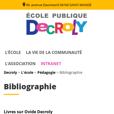
49, avenue Daumesnil 94160 SAINT-MANDÉ
Decroly
Ecole Publique / Collège Decroly Saint Mandé (94)
L’ÉCOLE
LA VIE DE LA COMMUNAUTÉ
L’ASSOCIATION
INTRANET
Decroly
>
L'école
>
Pédagogie
>
Bibliographie
Bibliographie
Livres sur Ovide Decroly